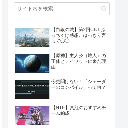
【白銀の城】第2回CBT ぶ
っちゃけ感想。はっきり言
って◯◯
【原神】主人公（旅人）の
正体とテイワットに来た理
由
今更聞けない！「シェーダ
ーのコンパイル」って何？
【NTE】真紅のおすすめチ
ーム編成