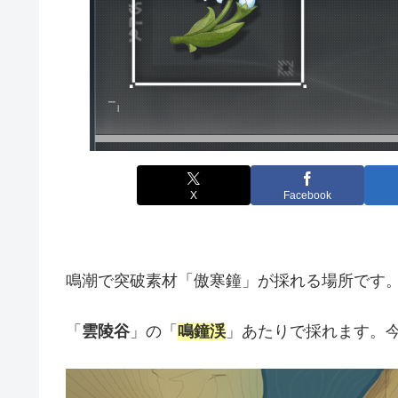
X
Facebook
鳴潮で突破素材「傲寒鐘」が採れる場所です
「
雲陵谷
」の「
鳴鐘渓
」あたりで採れます。