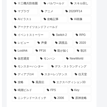
十三機兵防衛圏
パルワールド
スキル回し
マブラヴ
アニメ
2020FF14
AIイラスト
攻略記事
AI画像
アークナイツエンドフィールド
イベントストーリー
Switch 2
RPG
レビュー
声優
調度品
2020
LostArk
FF16
龍が如く
歌詞
仮想通貨
モンハン
NewWorld
モンスターハンター
デス・ストランディング
ディアブロ4
スターレゾナンス
任天堂
攻略
風燕伝
エクスペディション33
鳴潮ビルド
FPS
Key
ニンテンドースイッチ
2006
原神攻略