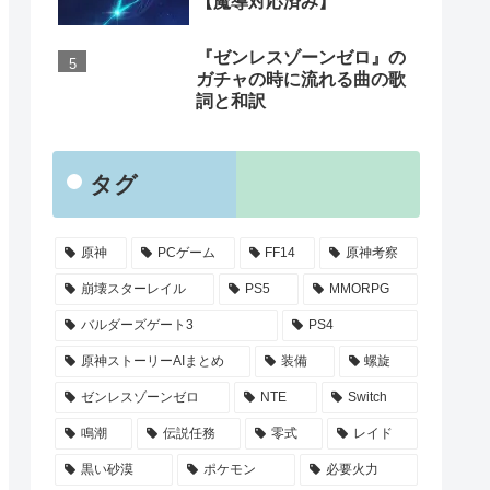
【魔導対応済み】
『ゼンレスゾーンゼロ』の
ガチャの時に流れる曲の歌
詞と和訳
タグ
原神
PCゲーム
FF14
原神考察
崩壊スターレイル
PS5
MMORPG
バルダーズゲート3
PS4
原神ストーリーAIまとめ
装備
螺旋
ゼンレスゾーンゼロ
NTE
Switch
鳴潮
伝説任務
零式
レイド
黒い砂漠
ポケモン
必要火力