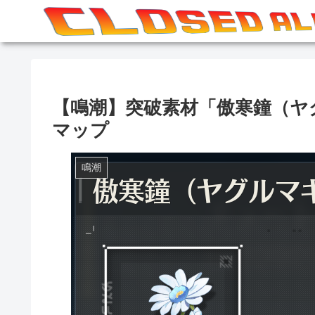
【鳴潮】突破素材「傲寒鐘（ヤ
マップ
鳴潮