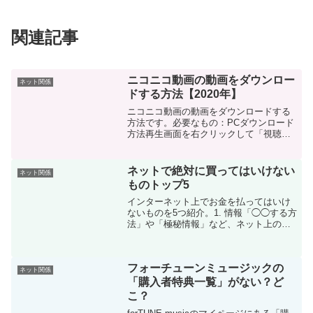
関連記事
ニコニコ動画の動画をダウンロー
ネット関係
ドする方法【2020年】
ニコニコ動画の動画をダウンロードする
方法です。必要なもの：PCダウンロード
方法再生画面を右クリックして「視聴方
法の切替」を（http > hls）にする。既に
http > hlsになっていれば変更する必要な
し。再生画面を右クリックし、「シス...
ネットで絶対に買ってはいけない
ネット関係
ものトップ5
インターネット上でお金を払ってはいけ
ないものを5つ紹介。1. 情報「◯◯する方
法」や「極秘情報」など、ネット上の有
料情報にお金を払うのは愚の骨頂です。
現代社会ではほとんどの情報は無料で手
に入れることができ、有料で売られてい
フォーチューンミュージックの
るものは宣伝にだけ...
ネット関係
「購入者特典一覧」がない？ど
こ？