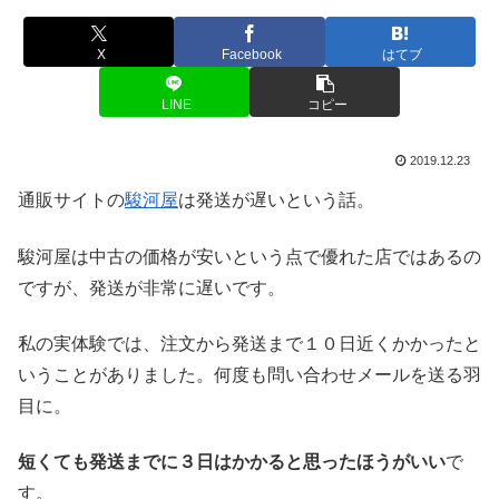
X
Facebook
はてブ
LINE
コピー
2019.12.23
通販サイトの
駿河屋
は発送が遅いという話。
駿河屋は中古の価格が安いという点で優れた店ではあるの
ですが、発送が非常に遅いです。
私の実体験では、注文から発送まで１０日近くかかったと
いうことがありました。何度も問い合わせメールを送る羽
目に。
短くても発送までに３日はかかると思ったほうがいい
で
す。