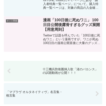
forTUNE musicのマイページにある「購
入者特典一覧ページ」について。購入特
典一覧ページは、対象の商品の入金確認
が完了するとforTUNE musicのマイペー
ジ内にリンクが表示されます。上記の画
像のような感じです。入金確認が完了
漫画「100日後に死ぬワニ」 100
ネット関係
し...
日目公開後露骨すぎるグッズ展開
【用意周到】
Twitterで話題を呼んでいた「100日後に死
ぬワニ」という漫画ですが、ワニが死ぬ
100日目の漫画公開直後に大量のグッズが
販売されることが判明しました。多すぎ
なくらい多い。最近は中国が新型コロナ
ウイルスで混乱していたことを考える
と、かなり...
十三機兵防衛圏挿入歌「渚のバカンス」
の試聴動画が公開！！！
「マブラヴ オルタネイティヴ」名言集・
格言集