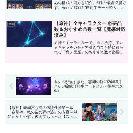
めの構成の両方を紹介。6月の螺旋12層で
す。Ver2.7 螺旋12層前半チーム綾人、万
葉、雷電、雲菫という謎編成。おすすめ
しません。雲菫を使ってクリアしてみた
かったのでこんな変な編成になりました
【原神】全キャラクター 必要凸
原神
が案外オ...
数＆おすすめ凸数一覧【魔導対応
済み】
原神のキャラクターで、既に所持してい
るキャラをガチャで引き当てた時に得ら
れる「命ノ星座」のおすすめ数と必要数
です。（凸数＝命ノ星座段階）必要凸
数・・・このキャラを使うなら最低限欲
しい凸数おすすめ凸数・・・このキャラ
を使う上で可能なら欲しい凸...
ホタルが強すぎた。忘却の庭2024年6月
クリア編成（前半ブートヒル・後半ホタ
ル）
【原神】珊瑚宮心海の伝説任務第一幕
「春草や、戦の後の夢の迹」の内容をAI
にわかりやすく教えてもらった【ストー
リー解説】