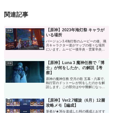
関連記事
【原神】2023年海灯祭 キャラが
原神
いる場所
バージョン3.4海灯祭のムービーの後、璃
月キャラクター達がマップの様々な場所
にいます。ムービー後辛炎・雲菫辛炎と
雲菫はムービー後にすぐ見つけられると
思います。音楽祭のステージのすぐ横に
います。ヴラド・ナディヤステージすぐ
【原神】Luna 3 魔神任務で「博
原神
近くにNPCのヴラド...
士」が何をしたか、の解説【考
察】
原神の魔神任務 空月の歌 五幕・六幕で、
執行官のドットーレが何をしたのかを解
説します。この部分はやや難解になって
いますので丁寧に解説します。「変数」
の蓄積博士はテイワットにとっての変数
を蓄積し続けていました。アリス曰く
【原神】Ver2.7螺旋（6月）12層
原神
「知り得ないことを知る...
攻略メモ【編成】
筆者が★36を達成した時の構成とおすす