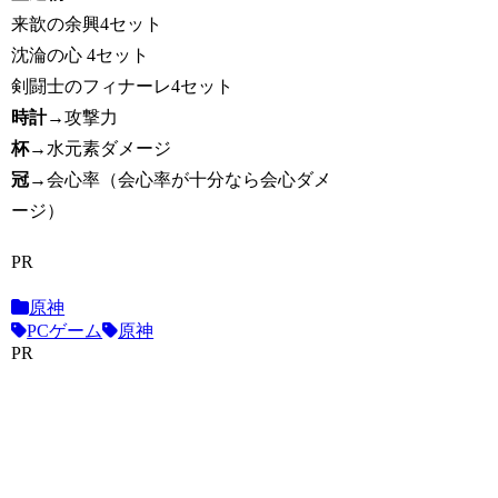
来歆の余興4セット
沈淪の心 4セット
剣闘士のフィナーレ4セット
時計
→攻撃力
杯
→水元素ダメージ
冠
→会心率（会心率が十分なら会心ダメ
ージ）
PR
原神
PCゲーム
原神
PR