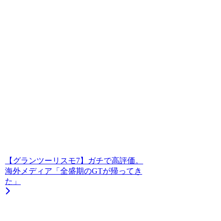
【グランツーリスモ7】ガチで高評価。
海外メディア「全盛期のGTが帰ってき
た」