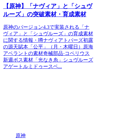
【原神】「ナヴィア」と「シュヴ
ルーズ」の突破素材・育成素材
原神のバージョン4.3で実装される「ナ
ヴィア」と「シュヴルーズ」の育成素材
に関する情報・噂ナヴィアトパーズ初露
の源天賦本「公平」（月・木曜日）原海
アベラントの素材奇械部品·コペリウス
新週ボス素材「光なき糸」シュヴルーズ
アゲートルミドゥースベ...
原神