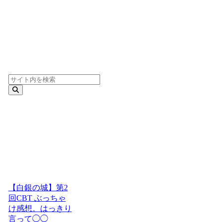
【白銀の城】第2
回CBT ぶっちゃ
け感想。はっきり
言って◯◯