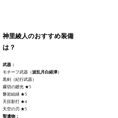
神里綾人のおすすめ装備
は？
武器：
モチーフ武器（
波乱月白経津
）
黒剣（紀行武器）
霧切の廻光 ★5
磐岩結緑 ★5
天目影打 ★4
天空の刃 ★5
聖遺物：