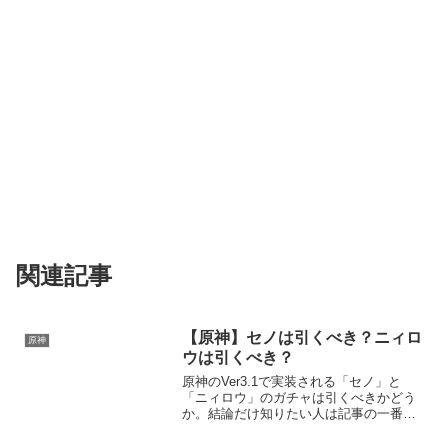
関連記事
【原神】セノは引くべき？ニィロ
原神
ウは引くべき？
原神のVer3.1で実装される「セノ」と
「ニィロウ」のガチャは引くべきかどう
か。結論だけ知りたい人は記事の一番下
へセノのガチャは引くべき？セノは雷ア
タッカーセノは元素爆発を使うと通常攻