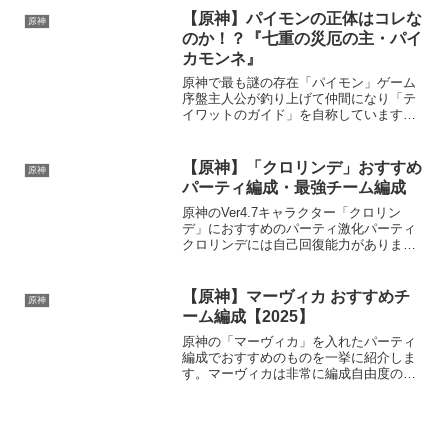
撃、重撃、落下攻撃が変化し、雷元素ダ
【原神】パイモンの正体はコレな
原神
メージを与えるように...
のか！？『七重の災厄の主・パイ
カモンネ』
原神で最も謎の存在「パイモン」ゲーム
序盤主人公が釣り上げて仲間になり「テ
イワットのガイド」を自称しています。
現在まで、パイモンのアイデンティティ
は謎のままで、ゲーム内では誰も疑問視
しません。パイモンの正体？書物「北の
【原神】「クロリンデ」おすすめ
原神
果て、祈りの歌」には、霜...
パーティ編成・最強チーム編成
原神のVer4.7キャラクター「クロリン
デ」におすすめのパーティ激化パーティ
クロリンデには自己回復能力がありま
す。そのため、うまく立ち回ればヒーラ
ーなしのチームが可能です。クロリンデ
は特に激化を活かす天賦はありません
【原神】マーヴィカ おすすめチ
原神
が、ナヒーダの性能の恩恵...
ーム編成【2025】
原神の「マーヴィカ」を入れたパーティ
編成でおすすめのものを一挙に紹介しま
す。マーヴィカは非常に編成自由度の高
いキャラクターで、様々なチームに組み
込むことができます。ただし、マーヴィ
カ以外のナタキャラクターまたは炎主人
公が最低1名はチームにい...