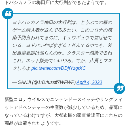
ドバシカメラの梅田店に大行列ができたようです。
ヨドバシカメラ梅田の大行列は、どうぶつの森の
ゲーム購入者が並んでるみたい。このコロナの感
染予防言われてるのに、ギュウギュウで並ばせて
いる、ヨドバシやばすぎる！並んでるやつも、外
出自粛要請は知らんのか。クラスター感染でるね
これ。ネット販売でいいやろ。てか、店員もマス
クしろよ
pic.twitter.com/DDjfYzgrXC
— SANJI (@1rDriussff7WFWP)
April 4, 2020
新型コロナウイルスでニンテンドースイッチやリングフィ
ットアドベンチャーの生産数が減少しているため、品薄に
なっているわけですが、大都市圏の家電量販店にこれらの
商品が出荷されたようです。