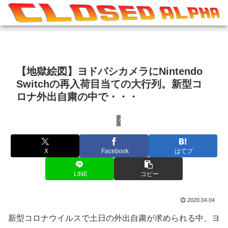
【地獄絵図】ヨドバシカメラにNintendo
Switchの再入荷目当ての大行列。新型コ
ロナ外出自粛の中で・・・
ゲームその他
X
Facebook
はてブ
LINE
コピー
2020.04.04
新型コロナウイルスで土日の外出自粛が求められる中、ヨ