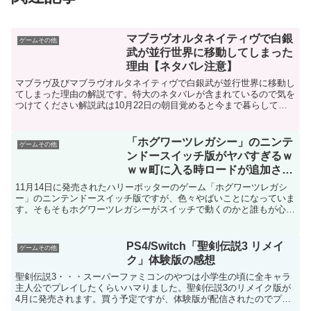
マブラヴオルタネイティヴで白銀
ゲームその他
武が並行世界に移動してしまった
理由【ネタバレ注意】
マブラヴ及びマブラヴオルタネイティヴで白銀武が並行世界に移動し
てしまった理由の解説です。特大のネタバレが含まれているので気を
つけてください解説武は10月22日の朝目覚めると今まで暮らしてい
た世界とは状況が異なる世界に移動しています。武が並行...
「ホグワーツレガシー」のニンテ
ゲームその他
ンドースイッチ版がヤバすぎるｗ
ｗｗ町に入る時ロードが追加され
る
11月14日に発売されたハリーポッターのゲーム「ホグワーツレガシ
ー」のニンテンドースイッチ版ですが、色々やばいことになっていま
す。そもそもホグワーツレガシーがスイッチで動くのかと誰もが心配
していたのですが・・・橋に天井と壁が追加下の画像は同...
PS4/Switch「聖剣伝説3 リメイ
ゲームその他
ク」体験版の感想
聖剣伝説3・・・スーパーファミコンのやつは小学生の頃に全キャラ
主人公でプレイしたくらいハマりました。聖剣伝説3のリメイク版が
4月に発売されます。買う予定ですが、体験版が配信されたのでプレ
イしてみました。戦闘は最近のアクションゲーム風になって...