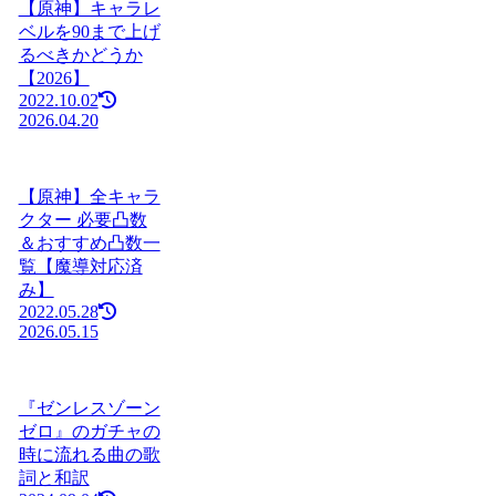
【原神】キャラレ
ベルを90まで上げ
るべきかどうか
【2026】
2022.10.02
2026.04.20
【原神】全キャラ
クター 必要凸数
＆おすすめ凸数一
覧【魔導対応済
み】
2022.05.28
2026.05.15
『ゼンレスゾーン
ゼロ』のガチャの
時に流れる曲の歌
詞と和訳