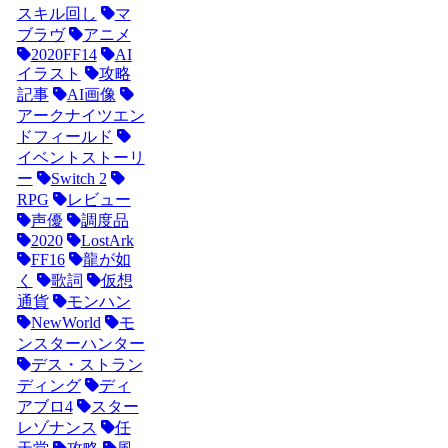
スキル回し
マ
ブラヴ
アニメ
2020FF14
AI
イラスト
攻略
記事
AI画像
アークナイツエン
ドフィールド
イベントストーリ
ー
Switch 2
RPG
レビュー
声優
調度品
2020
LostArk
FF16
龍が如
く
歌詞
仮想
通貨
モンハン
NewWorld
モ
ンスターハンター
デス・ストラン
ディング
ディ
アブロ4
スター
レゾナンス
任