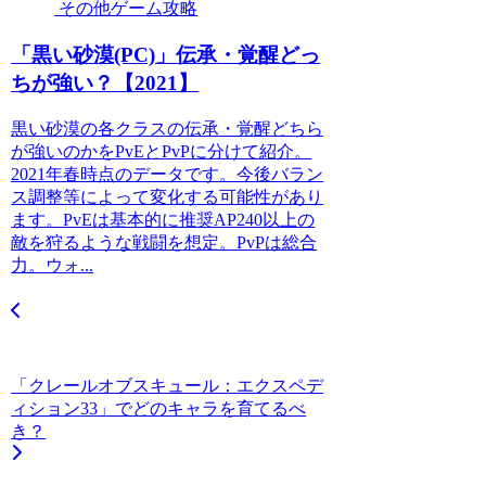
その他ゲーム攻略
「黒い砂漠(PC)」伝承・覚醒どっ
ちが強い？【2021】
黒い砂漠の各クラスの伝承・覚醒どちら
が強いのかをPvEとPvPに分けて紹介。
2021年春時点のデータです。今後バラン
ス調整等によって変化する可能性があり
ます。PvEは基本的に推奨AP240以上の
敵を狩るような戦闘を想定。PvPは総合
力。ウォ...
「クレールオブスキュール：エクスペデ
ィション33」でどのキャラを育てるべ
き？