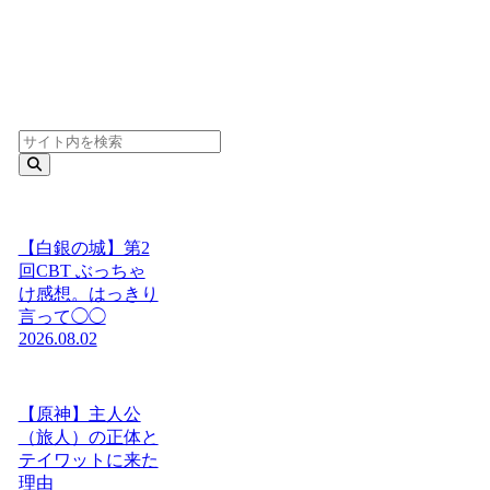
【白銀の城】第2
回CBT ぶっちゃ
け感想。はっきり
言って◯◯
2026.08.02
【原神】主人公
（旅人）の正体と
テイワットに来た
理由