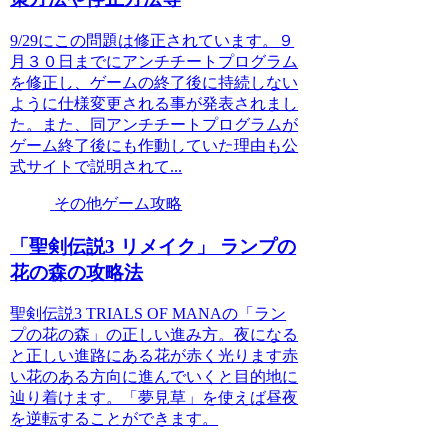
9/29にこの問題は修正されています。９
月３０日までにアンチチートプログラム
を修正し、ゲームの終了後に持続しない
ように仕様変更される事が発表されまし
た。また、同アンチチートプログラムが
ゲーム終了後にも作動していた理由も公
式サイトで説明されて...
その他ゲーム攻略
「聖剣伝説3 リメイク」 ランプの
花の森の攻略法
聖剣伝説3 TRIALS OF MANAの「ラン
プの花の森」の正しい進み方。夜になる
と正しい進路にある花が赤く光ります赤
い花のある方向に進んでいくと目的地に
辿り着けます。「夢見草」を使えば昼夜
を逆転することができます。