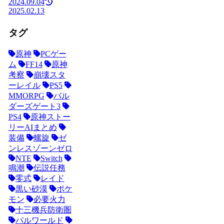
2024.09.04
2025.02.13
タグ
原神
PCゲー
ム
FF14
原神
考察
崩壊スタ
ーレイル
PS5
MMORPG
バル
ダーズゲート3
PS4
原神ストー
リーAIまとめ
装備
螺旋
ゼ
ンレスゾーンゼロ
NTE
Switch
鳴潮
伝説任務
零式
レイド
黒い砂漠
ポケ
モン
必要火力
十三機兵防衛圏
パルワールド