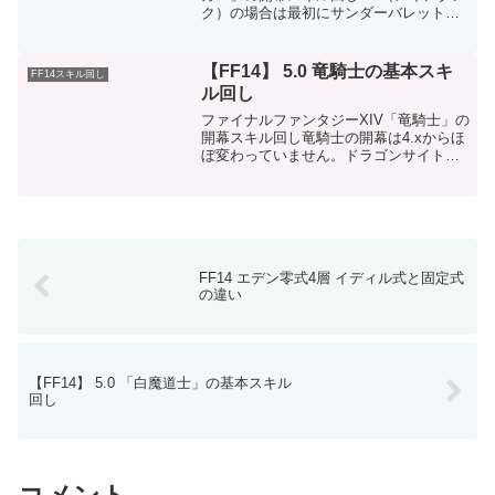
ク）の場合は最初にサンダーバレットを
使う。サベッジクロウを使う前に、ソニ
ックブレイクを入れるというのが少しト
リッキー。ブラッドソイルを使うタイミ
【FF14】 5.0 竜騎士の基本スキ
FF14スキル回し
ングも少し複雑なの...
ル回し
ファイナルファンタジーXIV「竜騎士」の
開幕スキル回し竜騎士の開幕は4.xからほ
ぼ変わっていません。ドラゴンサイトと
バトルリタニーの順番は入れ替えても問
題ありません。竜騎士で最も重要なの
は、紅の竜血への移行タイミングです。
通常は開幕から1分...
FF14 エデン零式4層 イディル式と固定式
の違い
【FF14】 5.0 「白魔道士」の基本スキル
回し