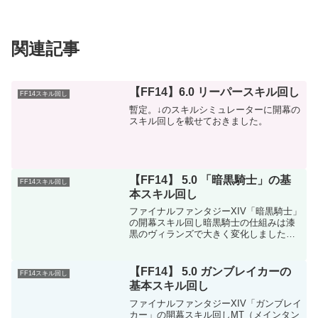
関連記事
【FF14】6.0 リーパースキル回し
FF14スキル回し
暫定。↓のスキルシミュレーターに開幕の
スキル回しを載せておきました。
【FF14】 5.0 「暗黒騎士」の基
FF14スキル回し
本スキル回し
ファイナルファンタジーXIV「暗黒騎士」
の開幕スキル回し暗黒騎士の仕組みは漆
黒のヴィランズで大きく変化しました。
開幕のスキル回しは他のタンクよりも若
干忙しいです。ブラッドデリリアム中に
５回のブラッドスピラーを使えます。下
【FF14】 5.0 ガンブレイカーの
FF14スキル回し
記は微妙に違うスキル...
基本スキル回し
ファイナルファンタジーXIV「ガンブレイ
カー」の開幕スキル回しMT（メインタン