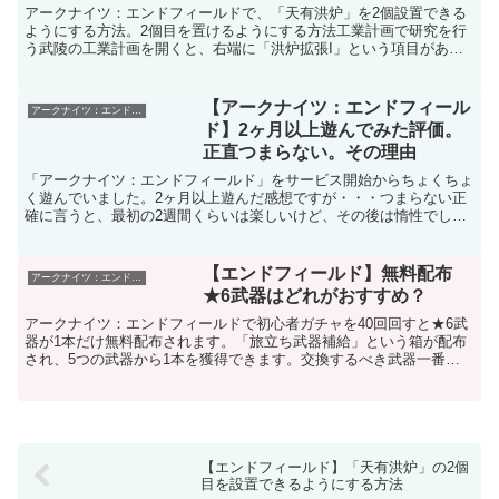
アークナイツ：エンドフィールドで、「天有洪炉」を2個設置できる
ようにする方法。2個目を置けるようにする方法工業計画で研究を行
う武陵の工業計画を開くと、右端に「洪炉拡張I」という項目があり
ます。2ポイント必要ですが、これを研究すれば2個目を置...
【アークナイツ：エンドフィール
アークナイツ：エンドフィールド
ド】2ヶ月以上遊んでみた評価。
正直つまらない。その理由
「アークナイツ：エンドフィールド」をサービス開始からちょくちょ
く遊んでいました。2ヶ月以上遊んだ感想ですが・・・つまらない正
確に言うと、最初の2週間くらいは楽しいけど、その後は惰性でしか
プレイできない。アークナイツ：エンドフィールドの問題点...
【エンドフィールド】無料配布
アークナイツ：エンドフィールド
★6武器はどれがおすすめ？
アークナイツ：エンドフィールドで初心者ガチャを40回回すと★6武
器が1本だけ無料配布されます。「旅立ち武器補給」という箱が配布
され、5つの武器から1本を獲得できます。交換するべき武器一番の
おすすめは「テルミット・カッター」テルミットカッター...
【エンドフィールド】「天有洪炉」の2個
目を設置できるようにする方法