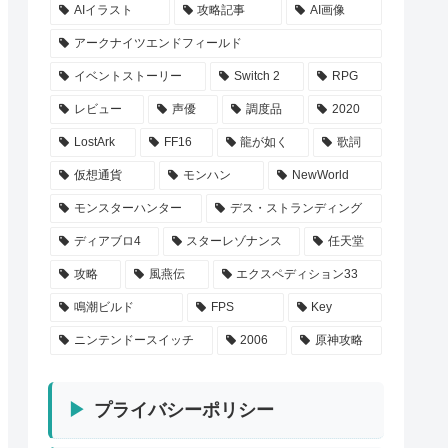
AIイラスト
攻略記事
AI画像
アークナイツエンドフィールド
イベントストーリー
Switch 2
RPG
レビュー
声優
調度品
2020
LostArk
FF16
龍が如く
歌詞
仮想通貨
モンハン
NewWorld
モンスターハンター
デス・ストランディング
ディアブロ4
スターレゾナンス
任天堂
攻略
風燕伝
エクスペディション33
鳴潮ビルド
FPS
Key
ニンテンドースイッチ
2006
原神攻略
プライバシーポリシー