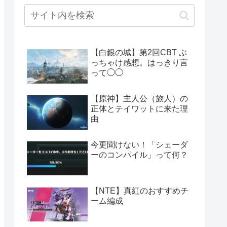
【白銀の城】第2回CBT ぶ
っちゃけ感想。はっきり言
って◯◯
【原神】主人公（旅人）の
正体とテイワットに来た理
由
今更聞けない！「シェーダ
ーのコンパイル」って何？
【NTE】真紅のおすすめチ
ーム編成