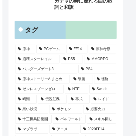
ガチャの時に流れる曲の歌
詞と和訳
タグ
原神
PCゲーム
FF14
原神考察
崩壊スターレイル
PS5
MMORPG
バルダーズゲート3
PS4
原神ストーリーAIまとめ
装備
螺旋
ゼンレスゾーンゼロ
NTE
Switch
鳴潮
伝説任務
零式
レイド
黒い砂漠
ポケモン
必要火力
十三機兵防衛圏
パルワールド
スキル回し
マブラヴ
アニメ
2020FF14