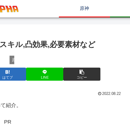
原神
スキル,凸効果,必要素材など
原神
はてブ
LINE
コピー
2022.08.22
いて紹介。
PR