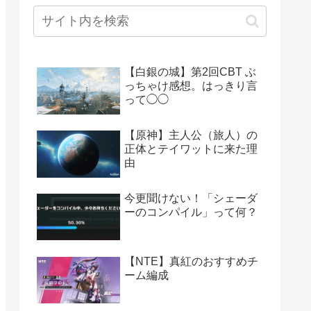
【白銀の城】第2回CBT ぶ
っちゃけ感想。はっきり言
って◯◯
【原神】主人公（旅人）の
正体とテイワットに来た理
由
今更聞けない！「シェーダ
ーのコンパイル」って何？
【NTE】真紅のおすすめチ
ーム編成