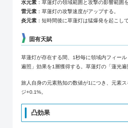
水元素
：草蓮灯の領域範囲と攻撃の影響範囲
雷元素
：草蓮灯の攻撃速度がアップする。
炎元素
：短時間後に草蓮灯は猛爆発を起こし
固有天賦
草蓮灯が存在する間、1秒毎に領域内フィール
遍照」効果を1層獲得する。草蓮灯の「蓮光遍
旅人自身の元素熟知の数値が1につき、元素スキ
ジ+0.1%。
凸効果