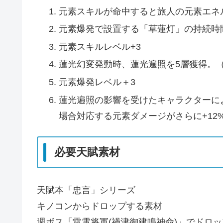
元素スキルが命中すると旅人の元素エネル
元素爆発で設置する「草蓮灯」の持続時
元素スキルレベル+3
蓮光幻変発動時、蓮光遍照を5層獲得。（元
元素爆発レベル＋3
蓮光遍照の影響を受けたキャラクターに
場合対応する元素ダメージがさらに+12
必要天賦素材
天賦本「忠言」シリーズ
キノコンからドロップする素材
週ボス「雷電将軍(禍津御建鳴神命)」でドロ