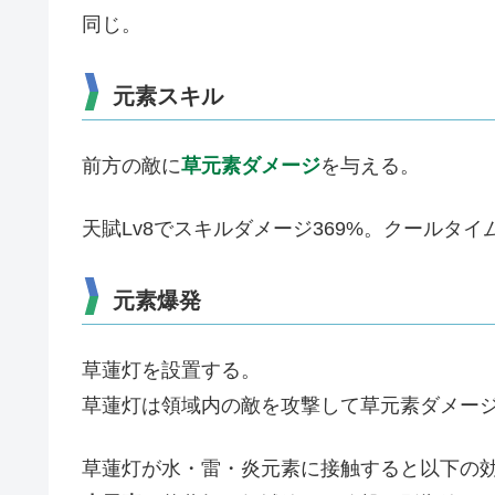
同じ。
元素スキル
前方の敵に
草元素ダメージ
を与える。
天賦Lv8でスキルダメージ369%。クールタイ
元素爆発
草蓮灯を設置する。
草蓮灯は領域内の敵を攻撃して草元素ダメー
草蓮灯が水・雷・炎元素に接触すると以下の