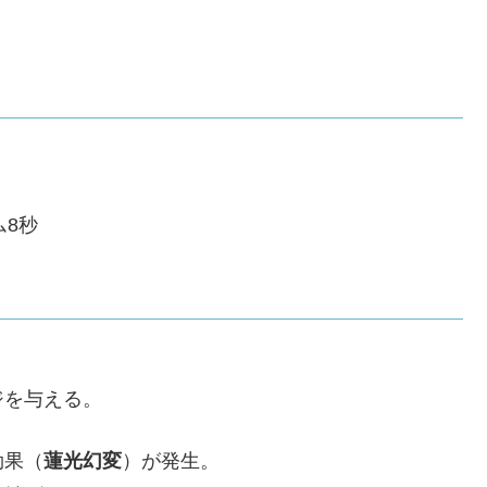
ム8秒
ジを与える。
効果（
蓮光幻変
）が発生。