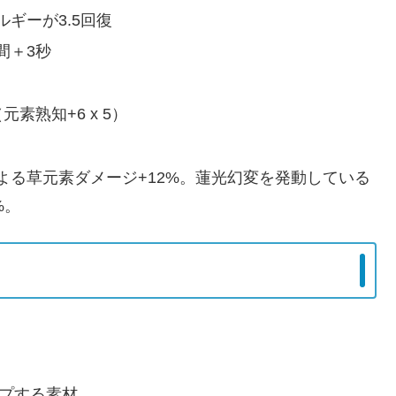
ギーが3.5回復
間＋3秒
素熟知+6 x 5）
よる草元素ダメージ+12%。蓮光幻変を発動している
%。
ップする素材