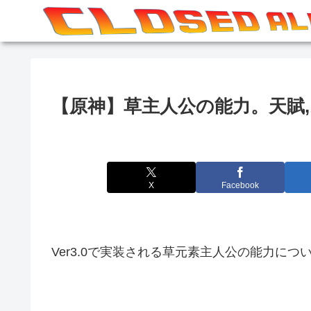
【原神】草主人公の能力。天賦,
X
Facebook
Ver3.0で実装される草元素主人公の能力につ