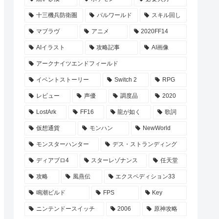
十三機兵防衛圏
パルワールド
スキル回し
マブラヴ
アニメ
2020FF14
AIイラスト
攻略記事
AI画像
アークナイツエンドフィールド
イベントストーリー
Switch 2
RPG
レビュー
声優
調度品
2020
LostArk
FF16
龍が如く
歌詞
仮想通貨
モンハン
NewWorld
モンスターハンター
デス・ストランディング
ディアブロ4
スターレゾナンス
任天堂
攻略
風燕伝
エクスペディション33
鳴潮ビルド
FPS
Key
ニンテンドースイッチ
2006
原神攻略