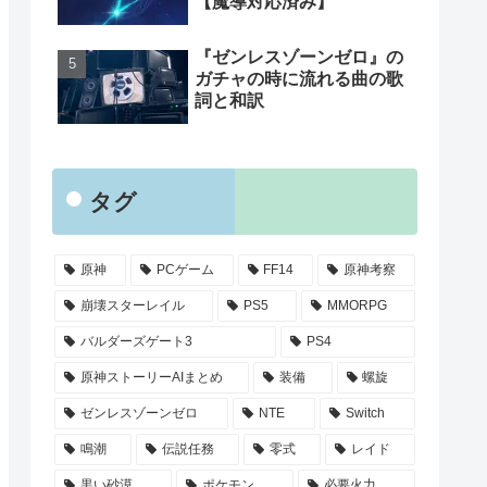
【魔導対応済み】
『ゼンレスゾーンゼロ』の
ガチャの時に流れる曲の歌
詞と和訳
タグ
原神
PCゲーム
FF14
原神考察
崩壊スターレイル
PS5
MMORPG
バルダーズゲート3
PS4
原神ストーリーAIまとめ
装備
螺旋
ゼンレスゾーンゼロ
NTE
Switch
鳴潮
伝説任務
零式
レイド
黒い砂漠
ポケモン
必要火力