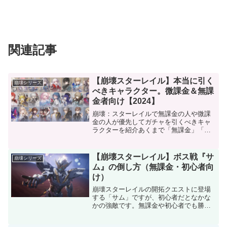
関連記事
【崩壊スターレイル】本当に引く
崩壊シリーズ
べきキャラクター。微課金＆無課
金者向け【2024】
崩壊：スターレイルで無課金の人や微課
金の人が優先してガチャを引くべきキャ
ラクターを紹介あくまで「無課金」「微
課金」前提です。廃課金の人はこの通り
ではありません。最優先は「自分が好き
なキャラ」です。その次が以下で紹介す
【崩壊スターレイル】ボス戦『サ
崩壊シリーズ
るキャラクター達です。本...
ム』の倒し方（無課金・初心者向
け）
崩壊スターレイルの開拓クエストに登場
する「サム」ですが、初心者だとなかな
かの強敵です。無課金や初心者でも勝て
る方法を紹介します。ストーリーで出て
くるサムの攻略方法です。チーム配布さ