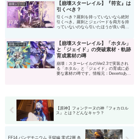
れた★5キャラ「Dr.レイシオ」がいれば
【崩壊スターレイル】『符玄』は
崩壊シリーズ
かなり楽になります。...
引くべき？
引くべき？羅刹を持っていないなら絶対
引くべき。羅刹とジェパードを両方を持
っていないのなら引いたほうが良い両方
持っていたとしても符玄を引いて損はし
ないアタッカーが欲しいのなら見送って
も良い高難易度のコンテンツを一切やら
【崩壊スターレイル】「ホタル」
崩壊シリーズ
ないのなら石温存でもOK...
と「ジェイド」の突破素材・軌跡
育成素材の噂
崩壊：スターレイルのVer2.3で実装され
る「ホタル」と「ジェイド」の育成に必
要な素材の噂です。情報元：Dexertoあく
まで噂です。情報の信憑性は保証できま
せん。正式リリース時に変更されている
可能性があります。ホタルの育成素材憤
怒の心砕け...
【原神】フォンテーヌの神『フォカロル
ス』とは？どんなキャラ？
FF14 パンデモニウム 天獄編 零式2層 各